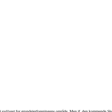
j syd/vest for grundejerforeningens område. Men jf. den kommende
Sko