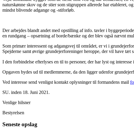
naturskønne skov og de stier som stigruppen allerede har etableret, og
mindst blivende adgange og -stiforløb.
Der arbejdes blandt andet med opstilling af info. tavler i byggeperiode
en rundgang – opsætning af borde/bænke og der blev også nævnt mulig
Som primær interessent og adgangsvej til området, er vi i grundejerfo
Spejderne samt øvrige grundejerforeninger heroppe, der vil have t
I den forbindelse efterlyses en til to personer, der har lyst og interes
Opgaven bydes ud til medlemmerne, da den ligger udenfor grundejerfo
Ved interesse send venligst kontakt oplysninger til formandens mail
f
SU. inden 18. Juni 2021.
Venlige hilsner
Bestyrelsen
Seneste opslag