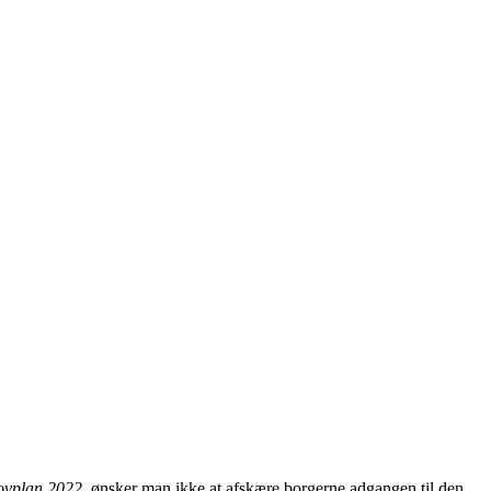
vplan 2022
, ønsker man ikke at afskære borgerne adgangen til den