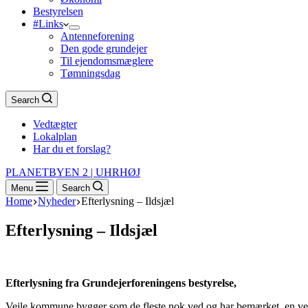
Bestyrelsen
#Links
Antenneforening
Den gode grundejer
Til ejendomsmæglere
Tømningsdag
Search
Vedtægter
Lokalplan
Har du et forslag?
PLANETBYEN 2 | UHRHØJ
Menu
Search
Home
Nyheder
Efterlysning – Ildsjæl
Efterlysning – Ildsjæl
Efterlysning fra Grundejerforeningens bestyrelse,
Vejle kommune bygger som de fleste nok ved og har bemærket, en ve