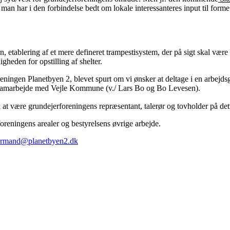
 man har i den forbindelse bedt om lokale interessanteres input til form
n, etablering af et mere defineret trampestisystem, der på sigt skal vær
heden for opstilling af shelter.
reningen Planetbyen 2, blevet spurt om vi ønsker at deltage i en arbejd
æt samarbejde med Vejle Kommune (v./ Lars Bo og Bo Levesen).
se i at være grundejerforeningens repræsentant, talerør og tovholder på d
reningens arealer og bestyrelsens øvrige arbejde.
ormand@planetbyen2.dk