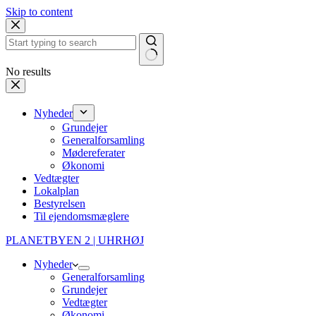
Skip to content
No results
Nyheder
Grundejer
Generalforsamling
Mødereferater
Økonomi
Vedtægter
Lokalplan
Bestyrelsen
Til ejendomsmæglere
PLANETBYEN 2 | UHRHØJ
Nyheder
Generalforsamling
Grundejer
Vedtægter
Økonomi