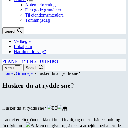
Antenneforening
Den gode grundejer
Til ejendomsmæglere
Tømningsdag
Search
Vedtægter
Lokalplan
Har du et forslag?
PLANETBYEN 2 | UHRHØJ
Menu
Search
Home
Grundejer
Husker du at rydde sne?
Husker du at rydde sne?
Husker du at rydde sne?
Landet er efterhånden klædt helt i hvidt, og det ser både smukt og
fredfyldt ud.
Men det giver også ekstra arbejde med at rydde