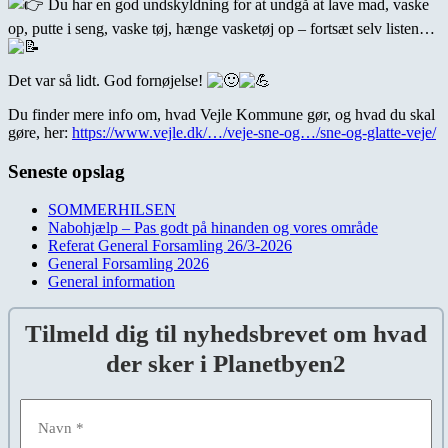
Du har en god undskyldning for at undgå at lave mad, vaske
op, putte i seng, vaske tøj, hænge vasketøj op – fortsæt selv listen…
Det var så lidt. God fornøjelse!
Du finder mere info om, hvad Vejle Kommune gør, og hvad du skal
gøre, her:
https://www.vejle.dk/…/veje-sne-og…/sne-og-glatte-veje/
Seneste opslag
SOMMERHILSEN
Nabohjælp – Pas godt på hinanden og vores område
Referat General Forsamling 26/3-2026
General Forsamling 2026
General information
Tilmeld dig til nyhedsbrevet om hvad
der sker i Planetbyen2