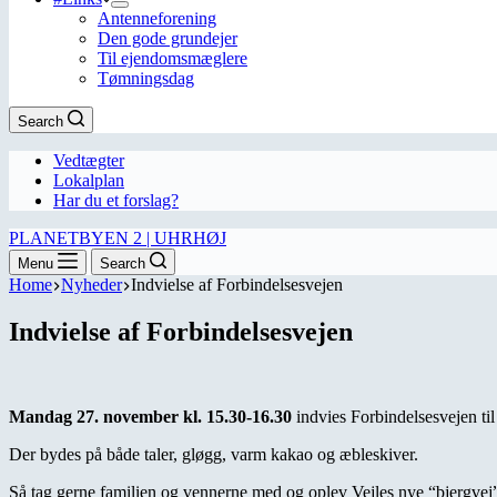
Antenneforening
Den gode grundejer
Til ejendomsmæglere
Tømningsdag
Search
Vedtægter
Lokalplan
Har du et forslag?
PLANETBYEN 2 | UHRHØJ
Menu
Search
Home
Nyheder
Indvielse af Forbindelsesvejen
Indvielse af Forbindelsesvejen
Mandag 27. november kl. 15.30-16.30
indvies Forbindelsesvejen til 
Der bydes på både taler, gløgg, varm kakao og æbleskiver.
Så
tag gerne familien og vennerne med og oplev Vejles nye “bjergvej