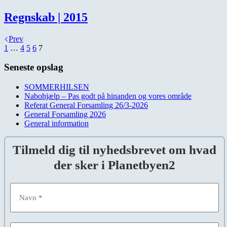
Regnskab | 2015
Prev
1
…
4
5
6
7
Seneste opslag
SOMMERHILSEN
Nabohjælp – Pas godt på hinanden og vores område
Referat General Forsamling 26/3-2026
General Forsamling 2026
General information
Tilmeld dig til nyhedsbrevet om hvad
der sker i Planetbyen2